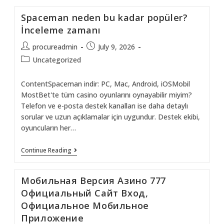
Bir
Spaceman neden bu kadar popüler?
876020771784775809
Sekilde
İnceleme zamanı
Yapmanin
Continue
Reading
Post
Post
procureadmin
July 9, 2026
Yollari
author:
published:
Post
Uncategorized
1x
876020771784775809
category:
Bet
ContentSpaceman indir: PC, Mac, Android, iOSMobil
Platformunda
MostBet'te tüm casino oyunlarını oynayabilir miyim?
Telefon ve e-posta destek kanalları ise daha detaylı
sorular ve uzun açıklamalar için uygundur. Destek ekibi,
oyuncuların her…
Spaceman
Continue Reading
neden
bu
Мобильная Версия Азино 777
kadar
Официальный Сайт Вход,
popüler?
Официальное Мобильное
İnceleme
Приложение