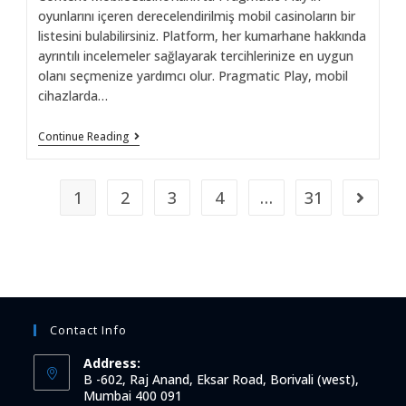
Мобильное
oyunlarını içeren derecelendirilmiş mobil casinoların bir
Приложение
listesini bulabilirsiniz. Platform, her kumarhane hakkında
ayrıntılı incelemeler sağlayarak tercihlerinize en uygun
olanı seçmenize yardımcı olur. Pragmatic Play, mobil
cihazlarda…
Şansını
Continue Reading
artır:
Pragmatic
1
2
3
4
…
31
Go to t
Play
slot
dünyasında
büyük
ödüller
Contact Info
Address:
B -602, Raj Anand, Eksar Road, Borivali (west),
Mumbai 400 091