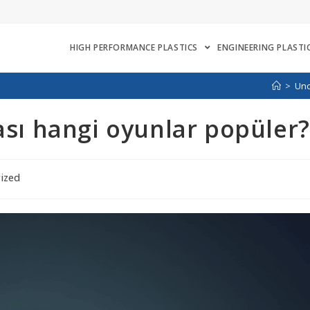
HIGH PERFORMANCE PLASTICS
ENGINEERING PLASTI
>
Unc
rası hangi oyunlar popüler?
ized