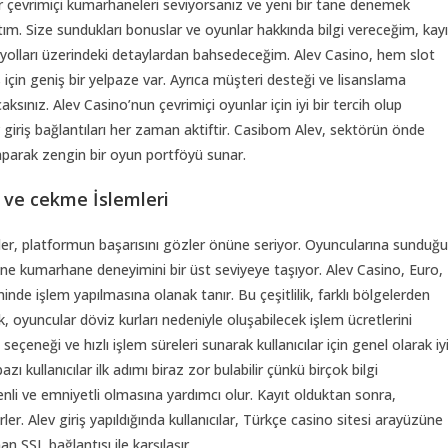
er çevrimiçi kumarhaneleri seviyorsanız ve yeni bir tane denemek
aptım. Size sundukları bonuslar ve oyunlar hakkında bilgi vereceğim, kayı
yolları üzerindeki detaylardan bahsedeceğim. Alev Casino, hem slot
çin geniş bir yelpaze var. Ayrıca müşteri desteği ve lisanslama
ksınız. Alev Casino’nun çevrimiçi oyunlar için iyi bir tercih olup
 giriş bağlantıları her zaman aktiftir. Casibom Alev, sektörün önde
 yaparak zengin bir oyun portföyü sunar.
 ve cekme İslemleri
imler, platformun başarısını gözler önüne seriyor. Oyuncularına sunduğu
line kumarhane deneyimini bir üst seviyeye taşıyor. Alev Casino, Euro,
minde işlem yapılmasına olanak tanır. Bu çeşitlilik, farklı bölgelerden
k, oyuncular döviz kurları nedeniyle oluşabilecek işlem ücretlerini
çeneği ve hızlı işlem süreleri sunarak kullanıcılar için genel olarak iy
zı kullanıcılar ilk adımı biraz zor bulabilir çünkü birçok bilgi
nli ve emniyetli olmasına yardımcı olur. Kayıt olduktan sonra,
ler. Alev giriş yapıldığında kullanıcılar, Türkçe casino sitesi arayüzüne
n SSL bağlantısı ile karşılaşır.