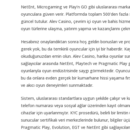
NetEnt, Microgaming ve Play’n GO gibi uluslararası markaları
oyunculara güven verir. Platformda toplam 500’den fazla sl
güncel tutulur. Alev Casino, çevrim içi oyun ve bahis hizmeti
oyun türlerine ulaşma, yatırım yapma ve kazançlarını çekm
Hesabınız onaylandıktan sonra hoş geldin bonusları ve pro
gerek yok, bu da temkinli oyuncular için iyi bir haberdir. Kay
okuduğunuzdan emin olun. Alev Casino, harika oyunlar sunm
sağlayıcılar arasında NetEnt, Playtech ve Pragmatic Play gi
oyunlarıyla oyun endüstrisinde saygı görmektedir. Oyuncula
bu da onlara evden gerçek bir kumarhane hissi yaşama fırs
ve akıcı oyun deneyimleri sunmaktadır.
Sistem, uluslararası standartlara uygun şekilde çalışır ve ku
telefon numarası veya sosyal ağlar üzerinden kayıt olmanız
cihazlar için uyarlanmıştır. KYC prosedürü, belirli bir lim
sunucular sertifikalı veri merkezlerinde bulunur, bilgiler 
Pragmatic Play, Evolution, EGT ve NetEnt gibi sağlayıcıların 