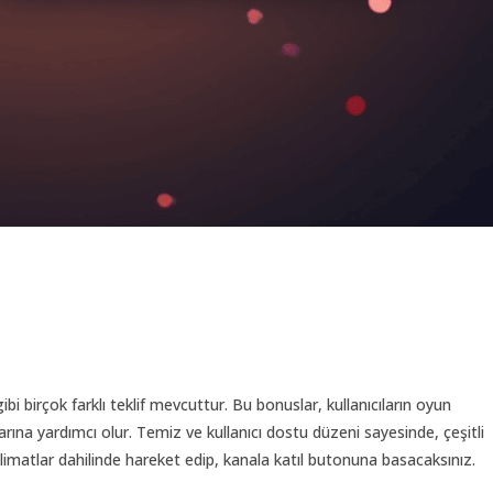
bi birçok farklı teklif mevcuttur. Bu bonuslar, kullanıcıların oyun
larına yardımcı olur. Temiz ve kullanıcı dostu düzeni sayesinde, çeşitli
alimatlar dahilinde hareket edip, kanala katıl butonuna basacaksınız.