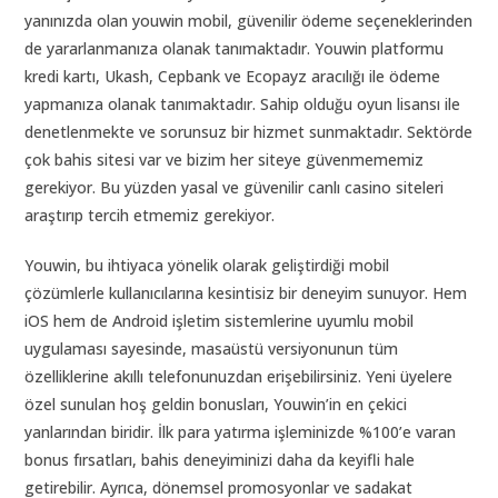
yanınızda olan youwin mobil, güvenilir ödeme seçeneklerinden
de yararlanmanıza olanak tanımaktadır. Youwin platformu
kredi kartı, Ukash, Cepbank ve Ecopayz aracılığı ile ödeme
yapmanıza olanak tanımaktadır. Sahip olduğu oyun lisansı ile
denetlenmekte ve sorunsuz bir hizmet sunmaktadır. Sektörde
çok bahis sitesi var ve bizim her siteye güvenmememiz
gerekiyor. Bu yüzden yasal ve güvenilir canlı casino siteleri
araştırıp tercih etmemiz gerekiyor.
Youwin, bu ihtiyaca yönelik olarak geliştirdiği mobil
çözümlerle kullanıcılarına kesintisiz bir deneyim sunuyor. Hem
iOS hem de Android işletim sistemlerine uyumlu mobil
uygulaması sayesinde, masaüstü versiyonunun tüm
özelliklerine akıllı telefonunuzdan erişebilirsiniz. Yeni üyelere
özel sunulan hoş geldin bonusları, Youwin’in en çekici
yanlarından biridir. İlk para yatırma işleminizde %100’e varan
bonus fırsatları, bahis deneyiminizi daha da keyifli hale
getirebilir. Ayrıca, dönemsel promosyonlar ve sadakat