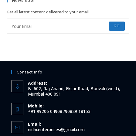
Newsletter
Get all latest content delivered to your email!
GO
Contact Info
Address:
B -602, Raj Anand, Eksar Road, Borivali (west),
Mumbai 400 091
Mobile:
+91 99206 04908 /90829 18153
Email:
Opens
nidhi.enterprises@gmail.com
in