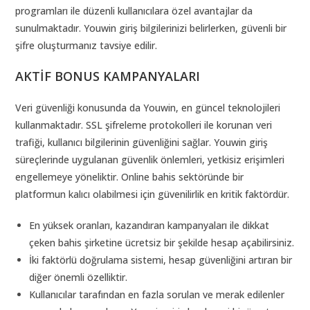
programları ile düzenli kullanıcılara özel avantajlar da
sunulmaktadır. Youwin giriş bilgilerinizi belirlerken, güvenli bir
şifre oluşturmanız tavsiye edilir.
AKTİF BONUS KAMPANYALARI
Veri güvenliği konusunda da Youwin, en güncel teknolojileri
kullanmaktadır. SSL şifreleme protokolleri ile korunan veri
trafiği, kullanıcı bilgilerinin güvenliğini sağlar. Youwin giriş
süreçlerinde uygulanan güvenlik önlemleri, yetkisiz erişimleri
engellemeye yöneliktir. Online bahis sektöründe bir
platformun kalıcı olabilmesi için güvenilirlik en kritik faktördür.
En yüksek oranları, kazandıran kampanyaları ile dikkat
çeken bahis şirketine ücretsiz bir şekilde hesap açabilirsiniz.
İki faktörlü doğrulama sistemi, hesap güvenliğini artıran bir
diğer önemli özelliktir.
Kullanıcılar tarafından en fazla sorulan ve merak edilenler