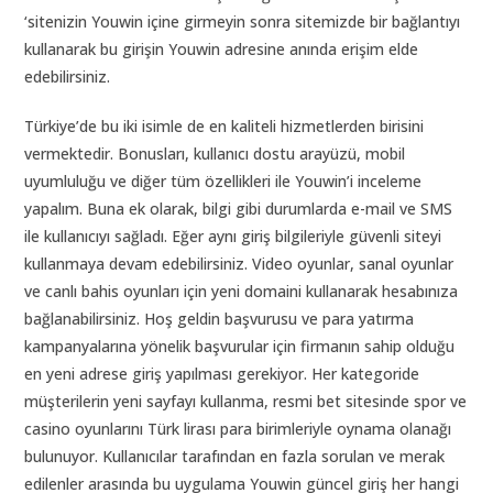
‘sitenizin Youwin içine girmeyin sonra sitemizde bir bağlantıyı
kullanarak bu girişin Youwin adresine anında erişim elde
edebilirsiniz.
Türkiye’de bu iki isimle de en kaliteli hizmetlerden birisini
vermektedir. Bonusları, kullanıcı dostu arayüzü, mobil
uyumluluğu ve diğer tüm özellikleri ile Youwin’i inceleme
yapalım. Buna ek olarak, bilgi gibi durumlarda e-mail ve SMS
ile kullanıcıyı sağladı. Eğer aynı giriş bilgileriyle güvenli siteyi
kullanmaya devam edebilirsiniz. Video oyunlar, sanal oyunlar
ve canlı bahis oyunları için yeni domaini kullanarak hesabınıza
bağlanabilirsiniz. Hoş geldin başvurusu ve para yatırma
kampanyalarına yönelik başvurular için firmanın sahip olduğu
en yeni adrese giriş yapılması gerekiyor. Her kategoride
müşterilerin yeni sayfayı kullanma, resmi bet sitesinde spor ve
casino oyunlarını Türk lirası para birimleriyle oynama olanağı
bulunuyor. Kullanıcılar tarafından en fazla sorulan ve merak
edilenler arasında bu uygulama Youwin güncel giriş her hangi