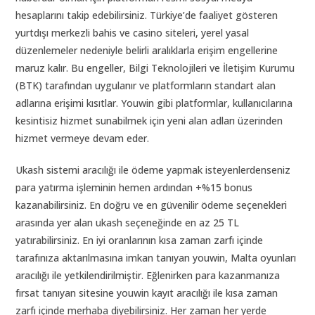
hesaplarını takip edebilirsiniz. Türkiye’de faaliyet gösteren
yurtdışı merkezli bahis ve casino siteleri, yerel yasal
düzenlemeler nedeniyle belirli aralıklarla erişim engellerine
maruz kalır. Bu engeller, Bilgi Teknolojileri ve İletişim Kurumu
(BTK) tarafından uygulanır ve platformların standart alan
adlarına erişimi kısıtlar. Youwin gibi platformlar, kullanıcılarına
kesintisiz hizmet sunabilmek için yeni alan adları üzerinden
hizmet vermeye devam eder.
Ukash sistemi aracılığı ile ödeme yapmak isteyenlerdenseniz
para yatırma işleminin hemen ardından +%15 bonus
kazanabilirsiniz. En doğru ve en güvenilir ödeme seçenekleri
arasında yer alan ukash seçeneğinde en az 25 TL
yatırabilirsiniz. En iyi oranlarının kısa zaman zarfı içinde
tarafınıza aktarılmasına imkan tanıyan youwin, Malta oyunları
aracılığı ile yetkilendirilmiştir. Eğlenirken para kazanmanıza
fırsat tanıyan sitesine youwin kayıt aracılığı ile kısa zaman
zarfı içinde merhaba diyebilirsiniz. Her zaman her yerde