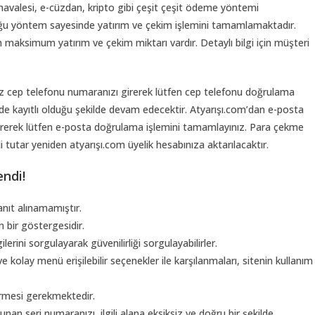
 havalesi, e-cüzdan, kripto gibi çeşit çeşit ödeme yöntemi
duğu yöntem sayesinde yatırım ve çekim işlemini tamamlamaktadır.
 maksimum yatırım ve çekim miktarı vardır. Detaylı bilgi için müşteri
niz cep telefonu numaranızı girerek lütfen cep telefonu doğrulama
emde kayıtlı olduğu şekilde devam edecektir. Atyarışı.com’dan e-posta
 girerek lütfen e-posta doğrulama işlemini tamamlayınız. Para çekme
li tutar yeniden atyarışı.com üyelik hesabınıza aktarılacaktır.
endi!
nıt alınamamıştır.
n bir göstergesidir.
lerini sorgulayarak güvenilirliği sorgulayabilirler.
ve kolay menü erişilebilir seçenekler ile karşılanmaları, sitenin kullanım
girmesi gerekmektedir.
an seri numaranızı, ilgili alana eksiksiz ve doğru bir şekilde