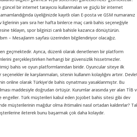
e güncel bir internet tarayıcısı kullanmaları ve güçlü bir internet
z tamamlandığında üyeliğinizde kayıtlı olan E-posta ve GSM numaranız
 liglerinin yanı sıra her hafta binlerce maç canlı bahis seçeneğiyle
ine tıklayın, spor bilginizi canlı bahisle kazanca dönüştürün.
bım – Mesajlarım sayfası üzerinden bilgilendiriyor olacağız.
en geçmektedir. Ayrıca, düzenli olarak denetlenen bir platform
mlerini gerçekleştirirken herhangi bir güvensizlik hissetmezler.
miçi bahis ve oyun platformlarından biridir. Oyuncular siteye ilk
r seçenekler ile karşılanmaları, sitenin kullanım kolaylığını artırır. Devle
inin online olarak Türkiye’de bahis oynatması yasaklanmıştır. Bu
ması maddesiyle doğrudan örtüşür. Kurumlar arasında yer alan TİB 
ve engeller. Türk müşterileri kabul eden Jojobet bahis sitesi gibi dev
nde müşterilerinin mağdur olma ihtimalini nasıl ortadan kaldırırlar? Ta
üşterilerine ileterek bunu başarmak çok daha kolaydır.