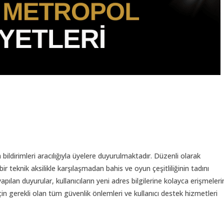
ildirimleri aracılığıyla üyelere duyurulmaktadır. Düzenli olarak
r teknik aksilikle karşılaşmadan bahis ve oyun çeşitliliğinin tadını
apılan duyurular, kullanıcıların yeni adres bilgilerine kolayca erişmeleri
in gerekli olan tüm güvenlik önlemleri ve kullanıcı destek hizmetleri