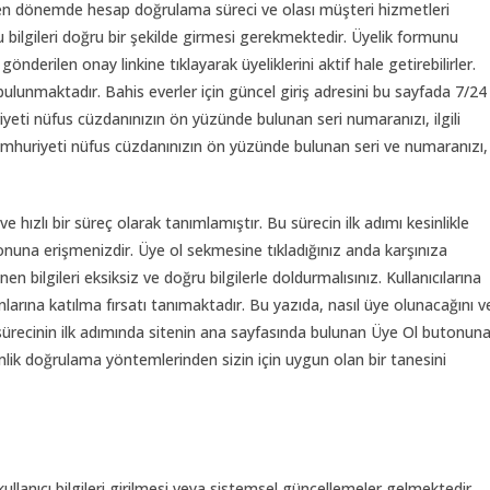
leyen dönemde hesap doğrulama süreci ve olası müşteri hizmetleri
bu bilgileri doğru bir şekilde girmesi gerekmektedir. Üyelik formunu
önderilen onay linkine tıklayarak üyeliklerini aktif hale getirebilirler.
 bulunmaktadır. Bahis everler için güncel giriş adresini bu sayfada 7/24
iyeti nüfus cüzdanınızın ön yüzünde bulunan seri numaranızı, ilgili
Cumhuriyeti nüfus cüzdanınızın ön yüzünde bulunan seri ve numaranızı,
ve hızlı bir süreç olarak tanımlamıştır. Bu sürecin ilk adımı kesinlikle
una erişmenizdir. Üye ol sekmesine tıkladığınız anda karşınıza
bilgileri eksiksiz ve doğru bilgilerle doldurmalısınız. Kullanıcılarına
unlarına katılma fırsatı tanımaktadır. Bu yazıda, nasıl üye olunacağını v
ik sürecinin ilk adımında sitenin ana sayfasında bulunan Üye Ol butonun
mlik doğrulama yöntemlerinden sizin için uygun olan bir tanesini
ullanıcı bilgileri girilmesi veya sistemsel güncellemeler gelmektedir.