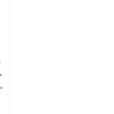
t
ve
bi