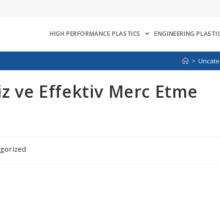
HIGH PERFORMANCE PLASTICS
ENGINEERING PLASTI
>
Uncate
iz ve Effektiv Merc Etme
gorized