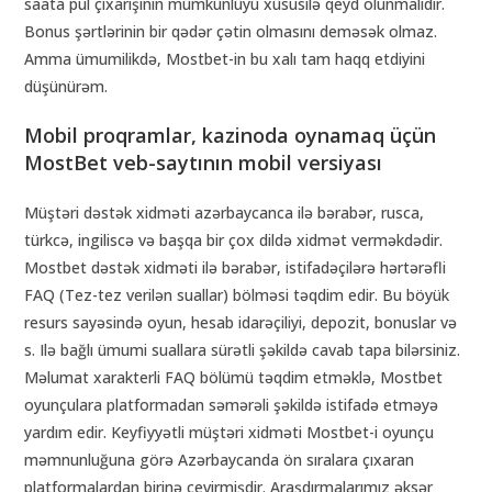
saata pul çıxarışının mümkünlüyü xüsusilə qeyd olunmalıdır.
Bonus şərtlərinin bir qədər çətin olmasını deməsək olmaz.
Amma ümumilikdə, Mostbet-in bu xalı tam haqq etdiyini
düşünürəm.
Mobil proqramlar, kazinoda oynamaq üçün
MostBet veb-saytının mobil versiyası
Müştəri dəstək xidməti azərbaycanca ilə bərabər, rusca,
türkcə, ingiliscə və başqa bir çox dildə xidmət verməkdədir.
Mostbet dəstək xidməti ilə bərabər, istifadəçilərə hərtərəfli
FAQ (Tez-tez verilən suallar) bölməsi təqdim edir. Bu böyük
resurs sayəsində oyun, hesab idarəçiliyi, depozit, bonuslar və
s. Ilə bağlı ümumi suallara sürətli şəkildə cavab tapa bilərsiniz.
Məlumat xarakterli FAQ bölümü təqdim etməklə, Mostbet
oyunçulara platformadan səmərəli şəkildə istifadə etməyə
yardım edir. Keyfiyyətli müştəri xidməti Mostbet-i oyunçu
məmnunluğuna görə Azərbaycanda ön sıralara çıxaran
platformalardan birinə çevirmişdir. Araşdırmalarımız əksər