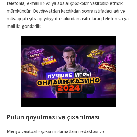
telefonla, e-mail ilə və ya sosial şəbəkələr vasitəsilə etmək
mümkündür. Qeydiyyatdan keçdikdən sonra istifadəçi adı və
müvəqqəti şifrə qeydiyyat üsulundan asılı olaraq telefon və ya
mail ilə göndərilir.
Pulun qoyulması və çıxarılması
Menyu vasitəsilə şəxsi məlumatların redaktəsi və