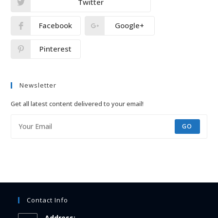
Twitter
Facebook
Google+
Pinterest
Newsletter
Get all latest content delivered to your email!
GO
Contact Info
Address: