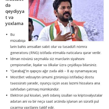
də
qeydiyya
t və
yoxlama
Bu
müsabiqə
lərin bahis əmsalları sabit olur və təsadüfi nömrə
generatoru (RNG) istifadə etməklə nəticələrə qərar verilir.
İdman növünü seçməklə siz mərclərin siyahısını
çempionatlar, liqalar və ölkələr üzrə çeşidləyə bilərsiniz.
“Qarabağ”ın qapıçısı ağır zədə aldı – 8 ay oynamayacaq
MostBet vebsaytın ümumi görünüşü istifadəçi dostu
təəssüratı yaradır, oyunçu üçün əsas lazımi hissələrə ana
səhifədən çatmaq mümkündür.
Elektron pul kisələri, yerli ödəniş üsulları və kriptovalyutalar
adətən ani və bir neçə saat ərzində işlənən ən sürətli pul
çıxarma vaxtlarını təklif edir.