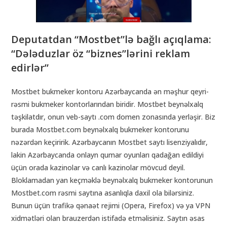
Deputatdan “Mostbet”lə bağlı açıqlama:
“Dələduzlar öz “biznes”lərini reklam
edirlər”
Mostbet bukmeker kontoru Azərbaycanda ən məşhur qeyri-
rəsmi bukmeker kontorlarından biridir. Mostbet beynəlxalq
təşkilatdır, onun veb-saytı .com domen zonasında yerləşir. Biz
burada Mostbet.com beynəlxalq bukmeker kontorunu
nəzərdən keçiririk. Azərbaycanın Mostbet saytı lisenziyalıdır,
lakin Azərbaycanda onlayn qumar oyunları qadağan edildiyi
üçün orada kazinolar və canlı kazinolar mövcud deyil.
Bloklamadan yan keçməklə beynəlxalq bukmeker kontorunun
Mostbet.com rəsmi saytına asanlıqla daxil ola bilərsiniz.
Bunun üçün trafikə qənaət rejimi (Opera, Firefox) və ya VPN
xidmətləri olan brauzerdən istifadə etməlisiniz. Saytın əsas