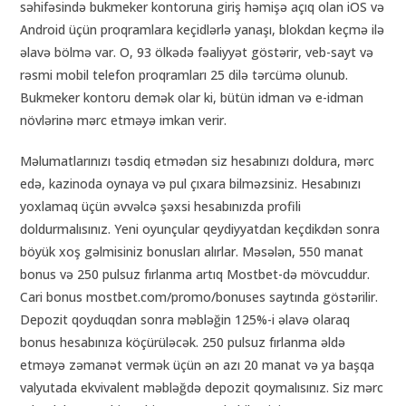
səhifəsində bukmeker kontoruna giriş həmişə açıq olan iOS və
Android üçün proqramlara keçidlərlə yanaşı, blokdan keçmə ilə
əlavə bölmə var. O, 93 ölkədə fəaliyyət göstərir, veb-sayt və
rəsmi mobil telefon proqramları 25 dilə tərcümə olunub.
Bukmeker kontoru demək olar ki, bütün idman və e-idman
növlərinə mərc etməyə imkan verir.
Məlumatlarınızı təsdiq etmədən siz hesabınızı doldura, mərc
edə, kazinoda oynaya və pul çıxara bilməzsiniz. Hesabınızı
yoxlamaq üçün əvvəlcə şəxsi hesabınızda profili
doldurmalısınız. Yeni oyunçular qeydiyyatdan keçdikdən sonra
böyük xoş gəlmisiniz bonusları alırlar. Məsələn, 550 manat
bonus və 250 pulsuz fırlanma artıq Mostbet-də mövcuddur.
Cari bonus mostbet.com/promo/bonuses saytında göstərilir.
Depozit qoyduqdan sonra məbləğin 125%-i əlavə olaraq
bonus hesabınıza köçürüləcək. 250 pulsuz fırlanma əldə
etməyə zəmanət vermək üçün ən azı 20 manat və ya başqa
valyutada ekvivalent məbləğdə depozit qoymalısınız. Siz mərc