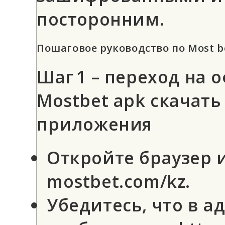
посторонним.
Пошаговое руководство по Most b
Шаг 1 – переход на
Mostbet apk скачать
приложения
Откройте браузер 
mostbet.com/kz
.
Убедитесь, что в а