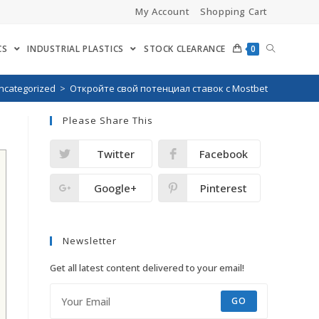
My Account
Shopping Cart
CS
INDUSTRIAL PLASTICS
STOCK CLEARANCE
0
ncategorized
>
Откройте свой потенциал ставок с Mostbet
Please Share This
Twitter
Facebook
Google+
Pinterest
Newsletter
Get all latest content delivered to your email!
GO