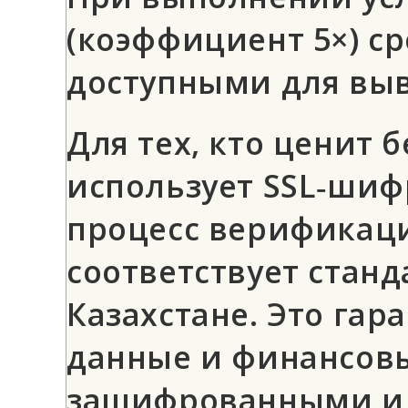
(коэффициент 5×) ср
доступными для вы
Для тех, кто ценит 
использует
SSL‑шифр
процесс верификац
соответствует стан
Казахстане. Это гар
данные и финансов
зашифрованными и