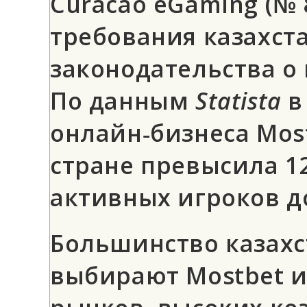
Curacao eGaming
(№ 
требования казахст
законодательства о 
По данным
Statista
в
онлайн‑бизнеса Most
стране превысила
1
активных игроков д
Большинство казахс
выбирают Mostbet и