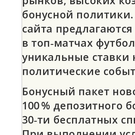
рынков
, высоких к
бонусной политики.
сайта предлагаютс
в топ‑матчах футбол
уникальные ставки 
политические событ
Бонусный пакет ново
100 % депозитного б
30‑ти бесплатных с
При выполнении ус