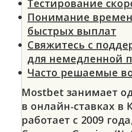
Тестирование скор
Понимание времен
быстрых выплат
Свяжитесь с поддер
для немедленной 
Часто решаемые во
Mostbet занимает о
в онлайн‑ставках в 
работает с 2009 год