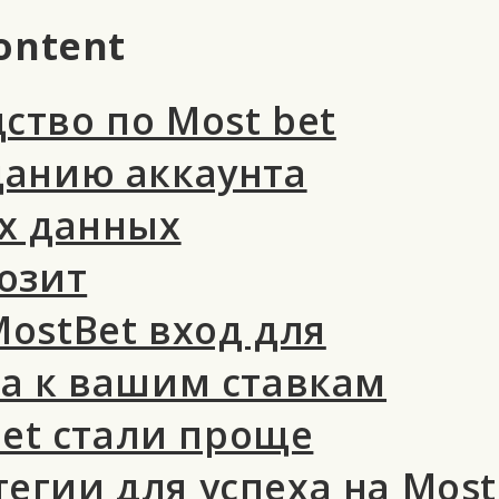
ontent
ство по Most bet
данию аккаунта
ых данных
озит
ostBet вход для
па к вашим ставкам
 bet стали проще
егии для успеха на Most