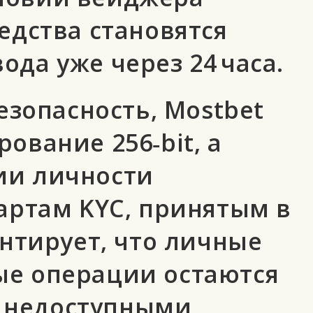
едства становятся
вода уже через
24 часа
.
безопасность, Mostbet
ование 256‑bit
, а
ии личности
дартам KYC, принятым в
антирует, что личные
ые операции остаются
 недоступными