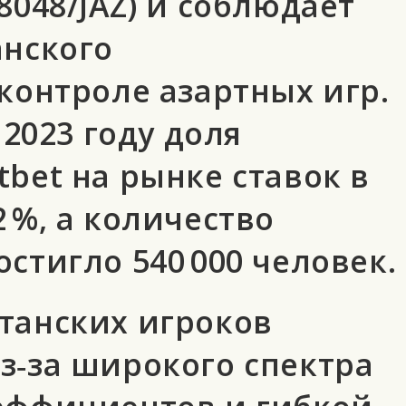
8048/JAZ) и соблюдает
анского
контроле азартных игр.
 2023 году доля
bet на рынке ставок в
2 %
, а количество
остигло
540 000
человек.
танских игроков
з‑за
широкого спектра