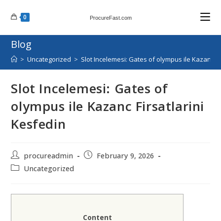
Skip
0
to
ProcureFast.com
content
Blog
>
Uncategorized
>
Slot Incelemesi: Gates of olympus ile Kazanc Fi
Slot Incelemesi: Gates of
olympus ile Kazanc Firsatlarini
Kesfedin
Post
Post
procureadmin
February 9, 2026
author:
published:
Post
Uncategorized
category:
Content