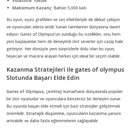
Volatilite:
Yüksek
Maksimum Kazanç:
Bahsin 5,000 katı
Bu oyun, eşsiz grafikleri ve ses efektleriyle de dikkat çekiyor
ve oyuncuları adeta antik Yunan tanrılarının dünyasına davet
ediyor. Gates of Olympus’un sunduğu bu özellikler, onu hem
yeni başlayanlar hem de deneyimli slot severler için cazip hale
getiriyor. Her dönüşte yeni sürprizlerle dolu olan bu oyun,
heyecan ve macera arayan herkes için ideal bir seçim olabilir.
Kazanma Stratejileri ile gates of olympus
Slotunda Başarı Elde Edin
Gates of Olympus
, çevrimiçi kumarhane dünyasında popüler
bir slot oyunudur ve oyunculara benzersiz bir deneyim sunar.
Bu oyunda başarı elde etmek için bazı stratejiler geliştirmek
önemlidir.
Stratejik düşünme
, oyuncuların kazanma şansını
artırabilir ve daha fazla eğlenmelerini sağlayabilir.