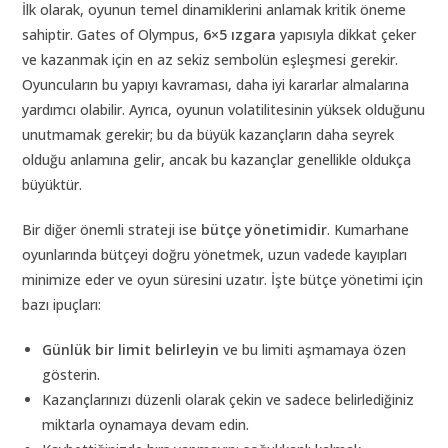
İlk olarak, oyunun temel dinamiklerini anlamak kritik öneme
sahiptir. Gates of Olympus,
6×5 ızgara
yapısıyla dikkat çeker
ve kazanmak için en az sekiz sembolün eşleşmesi gerekir.
Oyuncuların bu yapıyı kavraması, daha iyi kararlar almalarına
yardımcı olabilir. Ayrıca, oyunun volatilitesinin yüksek olduğunu
unutmamak gerekir; bu da büyük kazançların daha seyrek
olduğu anlamına gelir, ancak bu kazançlar genellikle oldukça
büyüktür.
Bir diğer önemli strateji ise
bütçe yönetimidir
. Kumarhane
oyunlarında bütçeyi doğru yönetmek, uzun vadede kayıpları
minimize eder ve oyun süresini uzatır. İşte bütçe yönetimi için
bazı ipuçları:
Günlük bir limit belirleyin
ve bu limiti aşmamaya özen
gösterin.
Kazançlarınızı düzenli olarak çekin ve sadece belirlediğiniz
miktarla oynamaya devam edin.