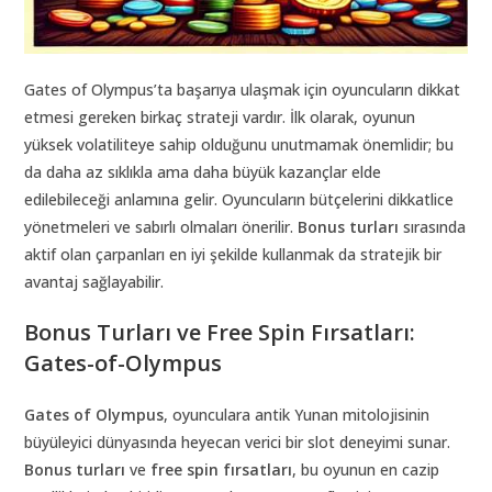
Gates of Olympus’ta başarıya ulaşmak için oyuncuların dikkat
etmesi gereken birkaç strateji vardır. İlk olarak, oyunun
yüksek volatiliteye sahip olduğunu unutmamak önemlidir; bu
da daha az sıklıkla ama daha büyük kazançlar elde
edilebileceği anlamına gelir. Oyuncuların bütçelerini dikkatlice
yönetmeleri ve sabırlı olmaları önerilir.
Bonus turları
sırasında
aktif olan çarpanları en iyi şekilde kullanmak da stratejik bir
avantaj sağlayabilir.
Bonus Turları ve Free Spin Fırsatları:
Gates-of-Olympus
Gates of Olympus
, oyunculara antik Yunan mitolojisinin
büyüleyici dünyasında heyecan verici bir slot deneyimi sunar.
Bonus turları
ve
free spin fırsatları
, bu oyunun en cazip