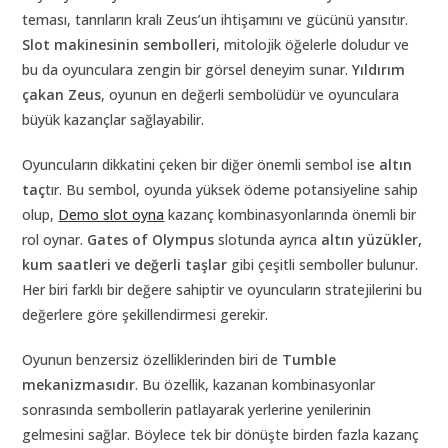
teması, tanrıların kralı Zeus’un ihtişamını ve gücünü yansıtır.
Slot makinesinin sembolleri
, mitolojik öğelerle doludur ve
bu da oyunculara zengin bir görsel deneyim sunar.
Yıldırım
çakan Zeus
, oyunun en değerli sembolüdür ve oyunculara
büyük kazançlar sağlayabilir.
Oyuncuların dikkatini çeken bir diğer önemli sembol ise
altın
taç
tır. Bu sembol, oyunda yüksek ödeme potansiyeline sahip
olup,
Demo slot oyna
kazanç kombinasyonlarında önemli bir
rol oynar.
Gates of Olympus
slotunda ayrıca
altın yüzükler,
kum saatleri ve değerli taşlar
gibi çeşitli semboller bulunur.
Her biri farklı bir değere sahiptir ve oyuncuların stratejilerini bu
değerlere göre şekillendirmesi gerekir.
Oyunun benzersiz özelliklerinden biri de
Tumble
mekanizmasıdır
. Bu özellik, kazanan kombinasyonlar
sonrasında sembollerin patlayarak yerlerine yenilerinin
gelmesini sağlar. Böylece tek bir dönüşte birden fazla kazanç