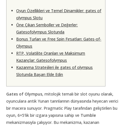
Oyun Özellikleri ve Temel Dinamikler: gates of
olympus Slotu
Öne Çıkan Semboller ve Değerler:
Gatesofolympus Slotunda
Bonus Turları ve Free Spin Fırsatları: Gates-of-
Olympus
RTP, Volatilite Oranları ve Maksimum
Kazançlar: Gatesofolympus
Kazanma Stratejileri ile gates of olympus
Slotunda Başarı Elde Edin
Gates of Olympus
, mitolojik temalı bir slot oyunu olarak,
oyunculara antik Yunan tanrılarının dünyasında heyecan verici
bir macera sunuyor. Pragmatic Play tarafından geliştirilen bu
oyun, 6×5’lik bir ızgara yapısına sahip ve
Tumble
mekanizmasıyla çalışıyor. Bu mekanizma, kazanan