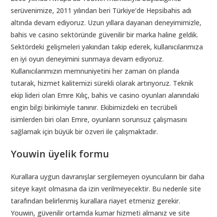
serüvenimize, 2011 yılından beri Türkiye’de Hepsibahis adı
altında devam ediyoruz. Uzun yıllara dayanan deneyimimizle,
bahis ve casino sektöründe güvenilir bir marka haline geldik.
Sektördeki gelişmeleri yakından takip ederek, kullanıcılarımıza
en iyi oyun deneyimini sunmaya devam ediyoruz.
Kullanıcılarımızın memnuniyetini her zaman ön planda
tutarak, hizmet kalitemizi sürekli olarak artırıyoruz. Teknik
ekip lideri olan Emre Kılıç, bahis ve casino oyunları alanındaki
engin bilgi birikimiyle tanınır. Ekibimizdeki en tecrübeli
isimlerden biri olan Emre, oyunların sorunsuz çalışmasını
sağlamak için büyük bir özveri ile çalışmaktadır.
Youwin üyelik formu
Kurallara uygun davranışlar sergilemeyen oyuncuların bir daha
siteye kayıt olmasına da izin verilmeyecektir. Bu nedenle site
tarafından belirlenmiş kurallara riayet etmeniz gerekir.
Youwin, güvenilir ortamda kumar hizmeti almanız ve site