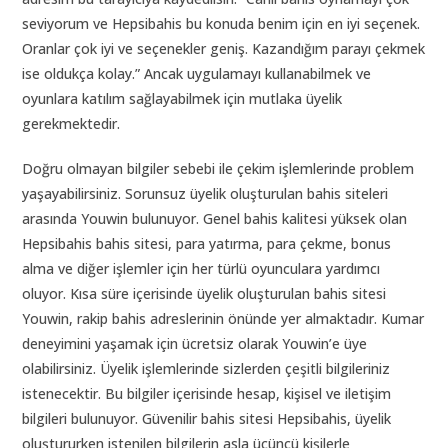
seviyorum ve Hepsibahis bu konuda benim için en iyi seçenek.
Oranlar çok iyi ve seçenekler geniş. Kazandığım parayı çekmek
ise oldukça kolay.” Ancak uygulamayı kullanabilmek ve
oyunlara katılım sağlayabilmek için mutlaka üyelik
gerekmektedir.
Doğru olmayan bilgiler sebebi ile çekim işlemlerinde problem
yaşayabilirsiniz. Sorunsuz üyelik oluşturulan bahis siteleri
arasında Youwin bulunuyor. Genel bahis kalitesi yüksek olan
Hepsibahis bahis sitesi, para yatırma, para çekme, bonus
alma ve diğer işlemler için her türlü oyunculara yardımcı
oluyor. Kısa süre içerisinde üyelik oluşturulan bahis sitesi
Youwin, rakip bahis adreslerinin önünde yer almaktadır. Kumar
deneyimini yaşamak için ücretsiz olarak Youwin’e üye
olabilirsiniz. Üyelik işlemlerinde sizlerden çeşitli bilgileriniz
istenecektir. Bu bilgiler içerisinde hesap, kişisel ve iletişim
bilgileri bulunuyor. Güvenilir bahis sitesi Hepsibahis, üyelik
oluştururken istenilen bilgilerin asla üçüncü kişilerle