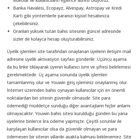
videolar ile kullanıcıların eğlence adresi oluyoruz.
Banka Havalesi, Ecopayz, Alvespay, Astropay ve Kredi
Kartı gibi yöntemlerle paranızı kişisel hesabınıza
çekebilirsiniz.
Oranları yüksek tutan bahis sitesinin güncel adresinde
sizler de kolayca hesap oluşturabilirsiniz.
Üyelik işlemleri site tarafından onaylanan üyelerin iletişim mail
adresine üyelik aktivasyon sayfası gönderilir. Üçüncü aşama
da bu linke tıklayarak üyenin kullanıcı ismi ve şifresi belirlemesi
gerekmektedir. Üç aşama sonunda üyelik işlemleri
tamamlanmış olur ve Youwin giriş işleminiz onaylanmış olur.
İnternet üzerinden bahis oynayan kullanıcılar için en önemli
noktalardan biri sitenin güvenilir olmasıdır. Site para
ödemediği müddetçe sunduğu diğer avantajların hiçbir anlamı
olmayacaktır. Youwin bahis sitesi kurulduğu günden bu yana
üyelerine binlerce lira ödeme yapmıştır. Çeşitli sorunlar ile
karşılaşan kullanıcılar olsa da güvenilir olmayan ve para
ödemeyen bir sitenin yıllardır ayakta kalması beklenemez. Site