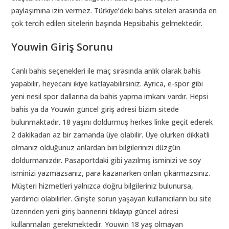
paylaşımına izin vermez. Türkiye’deki bahis siteleri arasında en
çok tercih edilen sitelerin başında Hepsibahis gelmektedir.
Youwin Giriş Sorunu
Canlı bahis seçenekleri ile maç sırasında anlık olarak bahis
yapabilir, heyecanı ikiye katlayabilirsiniz. Ayrıca, e-spor gibi
yeni nesil spor dallarına da bahis yapma imkanı vardır. Hepsi
bahis ya da Youwin güncel giriş adresi bizim sitede
bulunmaktadır. 18 yaşını doldurmuş herkes linke geçit ederek
2 dakikadan az bir zamanda üye olabilir. Üye olurken dikkatli
olmanız olduğunuz anlardan biri bilgilerinizi düzgün
doldurmanızdır. Pasaportdaki gibi yazılmış isminizi ve soy
isminizi yazmazsanız, para kazanarken onları çıkarmazsınız.
Müşteri hizmetleri yalnızca doğru bilgileriniz bulunursa,
yardımcı olabilirler. Girişte sorun yaşayan kullanıcıların bu site
üzerinden yeni giriş bannerini tıklayıp güncel adresi
kullanmaları gerekmektedir. Youwin 18 yaş olmayan