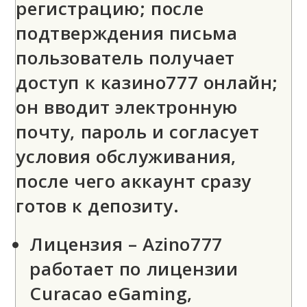
регистрацию; после
подтверждения письма
пользователь получает
доступ к к
азино777 онлайн
;
он вводит электронную
почту, пароль и согласует
условия обслуживания,
после чего аккаунт сразу
готов к депозиту.
Лицензия
– Azino777
работает по лицензии
Curacao eGaming
,