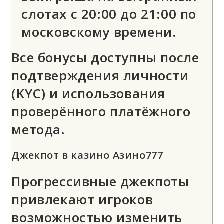
слотах с 20:00 до 21:00 по
московскому времени.
Все бонусы доступны после
подтверждения личности
(KYC) и использования
проверённого платёжного
метода.
Джекпот в казино Азино777
Прогрессивные джекпоты
привлекают игроков
возможностью изменить