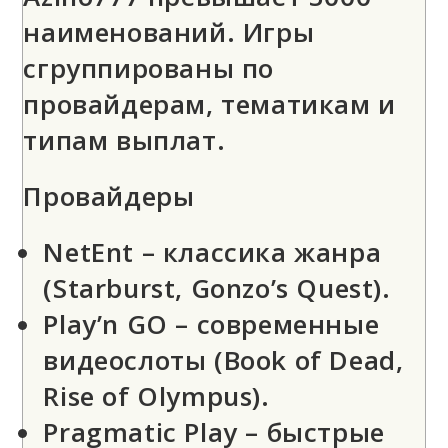
наименований. Игры
сгруппированы по
провайдерам, тематикам и
типам выплат.
Провайдеры
NetEnt
– классика жанра
(Starburst, Gonzo’s Quest).
Play’n GO
– современные
видеослоты (Book of Dead,
Rise of Olympus).
Pragmatic Play
– быстрые