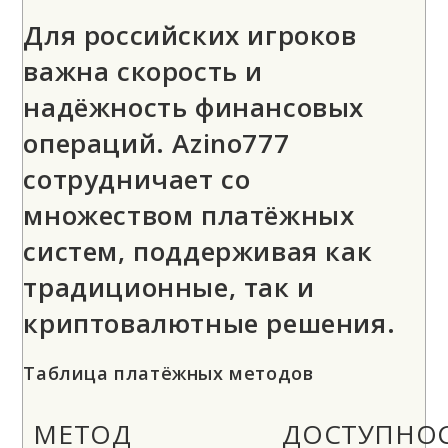
Для российских игроков
важна скорость и
надёжность финансовых
операций. Azino777
сотрудничает со
множеством платёжных
систем, поддерживая как
традиционные, так и
криптовалютные решения.
Таблица платёжных методов
МЕТОД
ДОСТУПНО