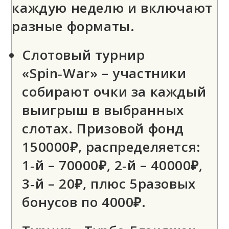
каждую неделю и включают
разные форматы.
Слотовый турнир
«Spin‑War»
– участники
собирают очки за каждый
выигрыш в выбранных
слотах. Призовой фонд
150000₽, распределяется:
1‑й – 70000₽, 2‑й – 40000₽,
3‑й – 20₽, плюс 5разовых
бонусов по 4000₽.