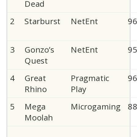
Dead
2
Starburst
NetEnt
96
3
Gonzo’s
NetEnt
95
Quest
4
Great
Pragmatic
96
Rhino
Play
5
Mega
Microgaming
88
Moolah