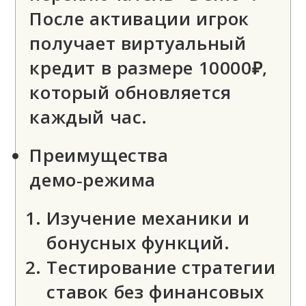
После активации игрок
получает виртуальный
кредит в размере 10000₽,
который обновляется
каждый час.
Преимущества
демо‑режима
Изучение механики и
бонусных функций.
Тестирование стратегии
ставок без финансовых